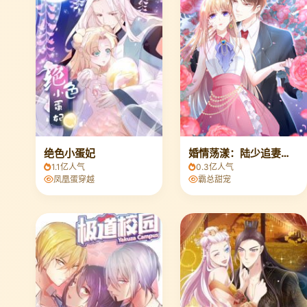
绝色小蛋妃
婚情荡漾：陆少追妻请排队
1.1亿人气
0.3亿人气
凤凰蛋穿越
霸总甜宠