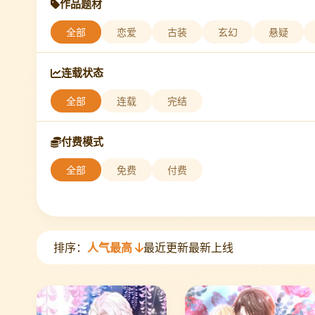
作品题材
全部
恋爱
古装
玄幻
悬疑
连载状态
全部
连载
完结
付费模式
全部
免费
付费
排序：
人气最高
最近更新
最新上线