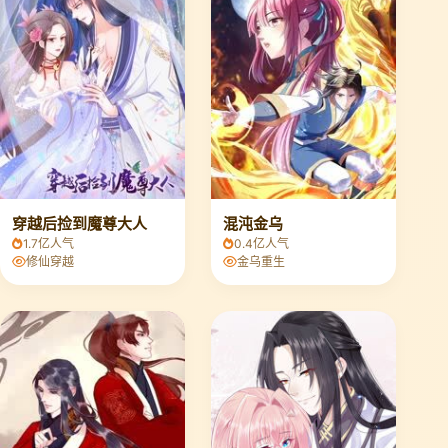
穿越后捡到魔尊大人
混沌金乌
1.7亿人气
0.4亿人气
修仙穿越
金乌重生