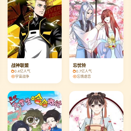
战神联盟
忘忧铃
0.4亿人气
0.7亿人气
宇宙战争
忘情虐恋