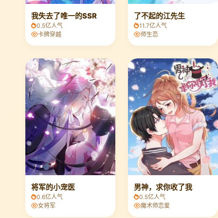
我失去了唯一的SSR
了不起的江先生
0.5亿人气
11.7亿人气
卡牌穿越
师生恋
将军的小宠医
男神，求你收了我
0.6亿人气
0.5亿人气
女将军
魔术师恋爱