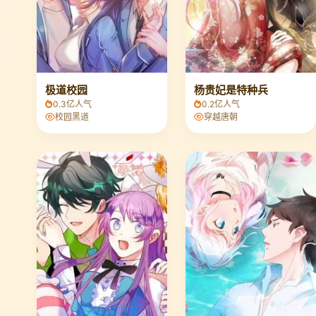
极道校园
杨贵妃是特种兵
0.3亿人气
0.2亿人气
校园黑道
穿越唐朝