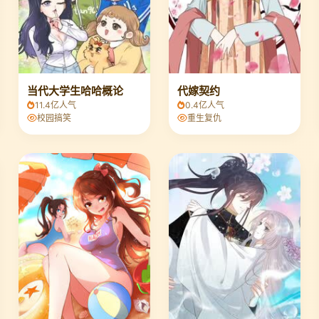
当代大学生哈哈概论
代嫁契约
11.4亿人气
0.4亿人气
校园搞笑
重生复仇