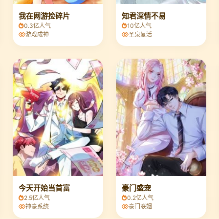
我在网游捡碎片
知君深情不易
0.3亿人气
10亿人气
游戏成神
圣泉复活
今天开始当首富
豪门盛宠
2.5亿人气
0.2亿人气
神豪系统
豪门联姻